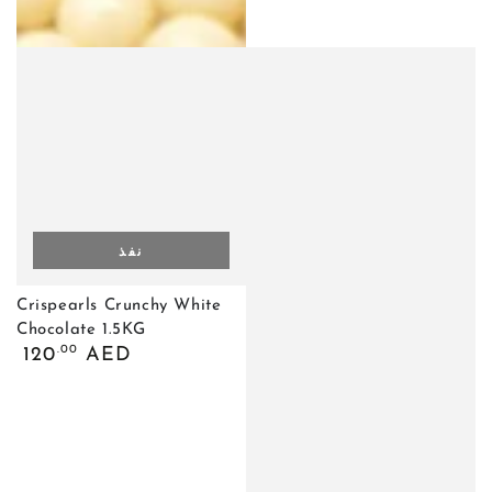
نفذ
Crispearls Crunchy White
Chocolate 1.5KG
السعر
.00
120
AED
العادي