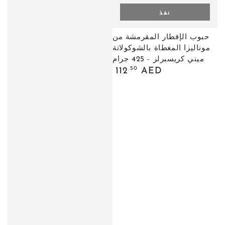
نفذ
حبوب الإفطار المقرمشة من
موناليزا المغطاة بالشوكولاتة
ميني كريسبرلز - 425 جرام
السعر
.50
112
AED
العادي