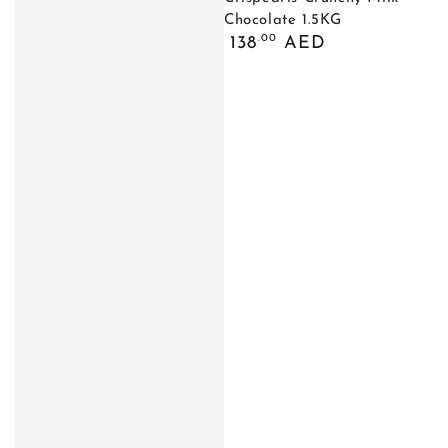
Chocolate 1.5KG
السعر
.00
138
AED
العادي