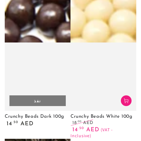
نفذ
Crunchy Beads Dark 100g
Crunchy Beads White 100g
السعر
.00
.50
18
AED
14
AED
سعر
السعر
العادي
.50
14
AED
(VAT -
البيع
العادي
Inclusive)