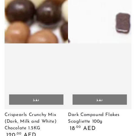
نفذ
نفذ
Crispearls Crunchy Mix
Dark Compound Flakes
(Dark, Milk and White)
Scagliette 100g
السعر
.00
18
AED
Chocolate 1.5KG
العادي
السعر
.00
120
AED