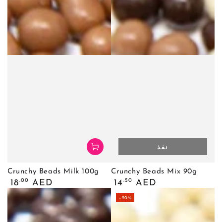
نفذ
Crunchy Beads Milk 100g
Crunchy Beads Mix 90g
السعر
السعر
.00
.50
18
AED
14
AED
العادي
العادي
–20%