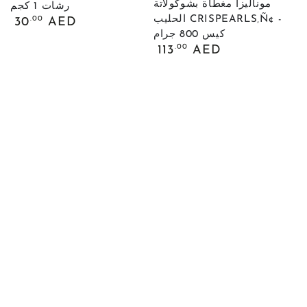
موناليزا مغطاة بشوكولاتة
رشات 1 كجم
السعر
الحليب CRISPEARLS‚Ñ¢ -
.00
30
AED
العادي
كيس 800 جرام
السعر
.00
113
AED
العادي