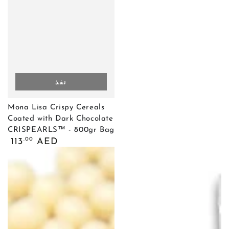
نفذ
Mona Lisa Crispy Cereals
Coated with Dark Chocolate
CRISPEARLS™ - 800gr Bag
السعر
.00
113
AED
العادي