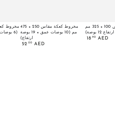
مخروط
مخروط
مخروط كعكة مقاس 100 × 325 مم
مخروط كعكة مقاس 250 × 475
كعكة
كعكة
مم (10 بوصات عمق × 19 بوصة
(6 بوصات عمق × 15 بوصة ارتفاع)
السعر
.90
AED
18
ارتفاع)
مقاس
مقاس
العادي
السعر
.00
52
AED
250
100
العادي
×
×
475
325
مم
مم
(عمق
(10
4
بوصات
بوصات
عمق
×
×
ارتفاع
19
12
بوصة