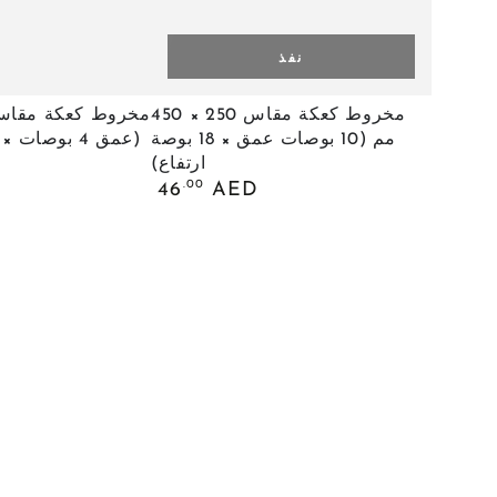
نفذ
مخروط
مخروط كعكة مقاس 250 × 450
كعكة
مم (10 بوصات عمق × 18 بوصة
(عمق 4 بوصات × ارتفاع 12 بوصة)
ارتفاع)
مقاس
السعر
.00
46
AED
250
العادي
×
450
مم
(10
بوصات
عمق
×
18
بوصة