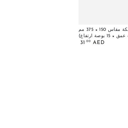
مخروط
مخروط كعكة مقاس 150 × 375 مم
كعكة
السعر
.00
31
AED
مقاس
العادي
150
×
375
مم
(6
بوصات
عمق
×
15
بوصة