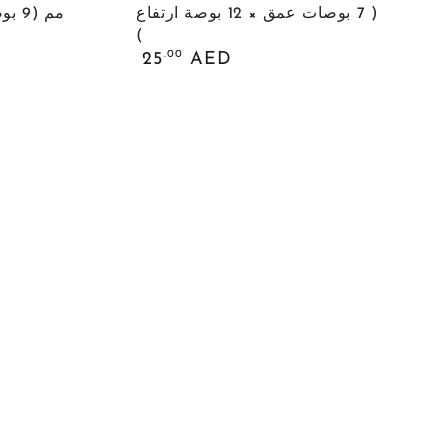
كعكة
( 7 بوصات عمق × 12 بوصة ارتفاع
مم (9 بوصات × 18 بوصة)
)
مقاس
السعر
.00
25
AED
175
العادي
×
300
مم
(
7
بوصات
عمق
×
12
بوصة
ارتفاع
)