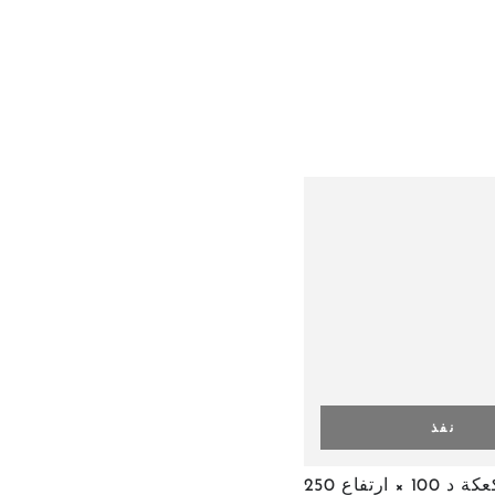
نفذ
مخروط
مخروط كعكة د 100 × ارتفاع 250