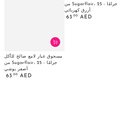
من Sugarflair، 25 جرامًا -
أزرق كهربائي
السعر
.00
63
AED
العادي
مسحوق غبار لامع صالح للأكل
من Sugarflair، 25 جرامًا -
أصفر يوشي
السعر
.00
63
AED
العادي