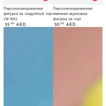
Персонализированная
Персонализированная
фигурка на свадебный торт
именная акриловая
(W-105)
фигурка на торт
Обычная
Обычная
.00
.00
55
AED
50
AED
цена
цена