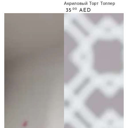
Акриловый Торт Топпер
Обычная
.00
35
AED
цена