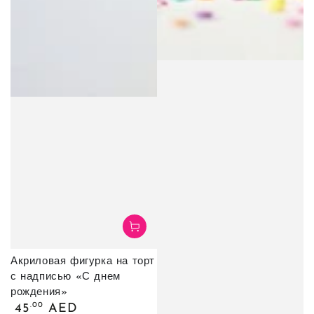
Акриловая фигурка на торт
с надписью «С днем ​​
рождения»
Обычная
.00
45
AED