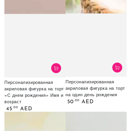
Персонализированная
Персонализированная
акриловая фигурка на торт
акриловая фигурка на торт
на один день рождения
«С днем ​​рождения» Имя и
Обычная
.00
50
AED
возраст
цена
Обычная
.00
45
AED
цена