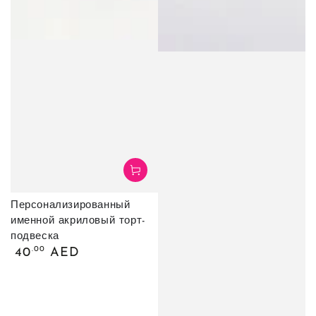
Персонализированный
именной акриловый торт-
подвеска
Обычная
.00
40
AED
цена