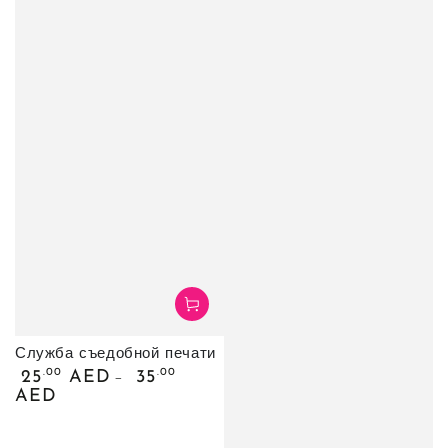
Служба съедобной печати
Обычная
.00
.00
25
AED
35
цена
AED