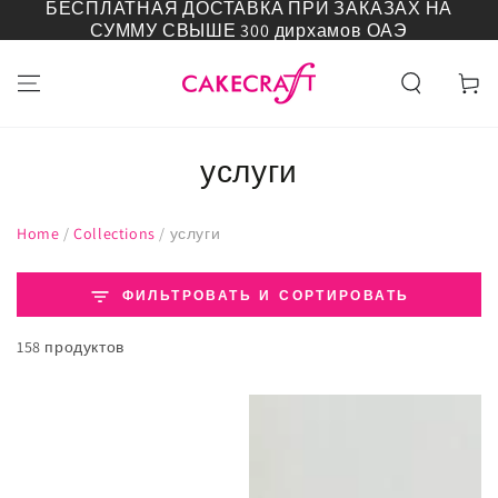
БЕСПЛАТНАЯ ДОСТАВКА ПРИ ЗАКАЗАХ НА
ПЕРЕЙТИ К
СУММУ СВЫШЕ 300 дирхамов ОАЭ
СОДЕРЖАНИЮ
Корзин
услуги
Home
/
Collections
/
услуги
ФИЛЬТРОВАТЬ И СОРТИРОВАТЬ
158 продуктов